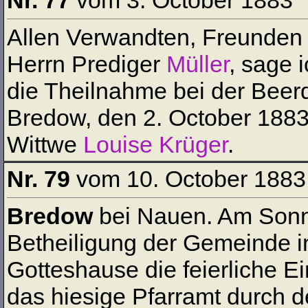
Nr. 77
vom 3. October 1883
Allen Verwandten, Freunden
Herrn Prediger
Müller
, sage 
die Theilnahme bei der Bee
Bredow, den 2. October 1883
Wittwe
Louise Krüger
.
Nr. 79
vom 10. October 1883
Bredow
bei Nauen. Am Sonnt
Betheiligung der Gemeinde i
Gotteshause die feierliche E
das hiesige Pfarramt durch 