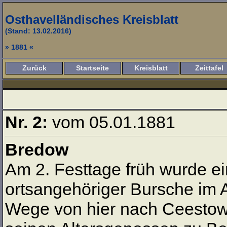
Osthavelländisches Kreisblatt
(Stand: 13.02.2016)
» 1881 «
Zurück
Startseite
Kreisblatt
Zeittafel
Nr. 2:
vom 05.01.1881
Bredow
Am 2. Festtage früh wurde e
ortsangehöriger Bursche im 
Wege von hier nach Ceestow 