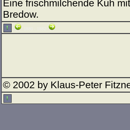
Eine frischmilchende Kuh mit
Bredow.
1880 - 1882
© 2002 by Klaus-Peter Fitzn