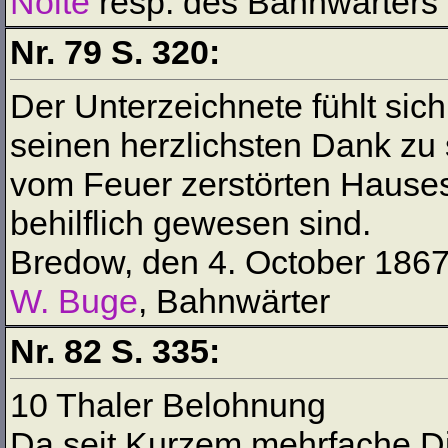
Nölte
resp. des Bahnwärters
Nr. 79 S. 320:
Der Unterzeichnete fühlt sich
seinen herzlichsten Dank zu
vom Feuer zerstörten Hauses 
behilflich gewesen sind.
Bredow, den 4. October 186
W. Buge
, Bahnwärter
Nr. 82 S. 335:
10 Thaler Belohnung
Da seit Kurzem mehrfache Di