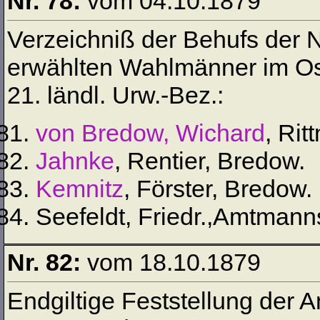
Nr. 78:
vom 04.10.1879
Verzeichniß der Behufs der
erwählten Wahlmänner im Os
21. ländl. Urw.-Bez.:
von Bredow, Wichard
, Rit
Jahnke
, Rentier, Bredow.
Kemnitz
, Förster, Bredow.
Seefeldt, Friedr.,Amtman
Nr. 82:
vom 18.10.1879
Endgiltige Feststellung der 