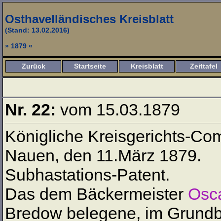
Osthavelländisches Kreisblatt
(Stand: 13.02.2016)
» 1879 «
Zurück
Startseite
Kreisblatt
Zeittafel
Nr. 22:
vom 15.03.1879
Königliche Kreisgerichts-Co
Nauen, den 11.März 1879.
Subhastations-Patent.
Das dem Bäckermeister
Osca
Bredow belegene, im Grundb