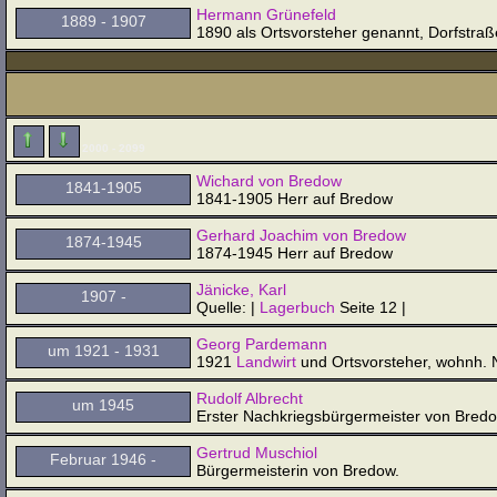
Hermann Grünefeld
1889 - 1907
1890 als Ortsvorsteher genannt, Dorfstraß
2000 - 2099
Wichard von Bredow
1841-1905
1841-1905 Herr auf Bredow
Gerhard Joachim von Bredow
1874-1945
1874-1945 Herr auf Bredow
Jänicke, Karl
1907 -
Quelle: |
Lagerbuch
Seite 12 |
Georg Pardemann
um 1921 - 1931
1921
Landwirt
und Ortsvorsteher, wohnh. N
Rudolf Albrecht
um 1945
Erster Nachkriegsbürgermeister von Bred
Gertrud Muschiol
Februar 1946 -
Bürgermeisterin von Bredow.