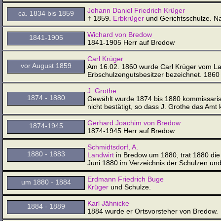
Johann Daniel Friedrich Krüger
ca. 1834 bis 1859
† 1859.
Erbkrüger
und Gerichtsschulze. Na
Wichard von Bredow
1841-1905
1841-1905 Herr auf Bredow
Carl Krüger
vor August 1859
Am 16.02. 1860 wurde Carl Krüger vom Lan
Erbschulzengutsbesitzer bezeichnet. 1860
J. Grothe
1874 - 1880
Gewählt wurde 1874 bis 1880 kommissaris
nicht bestätigt, so dass J. Grothe das Amt
Gerhard Joachim von Bredow
1874-1945
1874-1945 Herr auf Bredow
Schmidtsdorf, A.
1880 - 1883
Landwirt
in Bredow um 1880, trat 1880 die
Juni 1880 im Verzeichnis der Schulzen un
Erdmann Friedrich Buge
um 1880 - 1884
Krüger
und Schulze.
Karl Jähnicke
1884 - 1889
1884 wurde er Ortsvorsteher von Bredow.