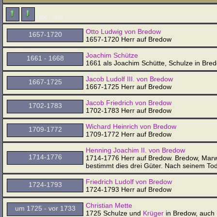
1800 - 1899
Otto Ludwig von Bredow
1657-1720
1657-1720 Herr auf Bredow
Joachim Schütze
1661 - 1668
1661 als Joachim Schütte, Schulze in Bred
Jacob Ludolf III. von Bredow
1667-1725
1667-1725 Herr auf Bredow
Jacob Friedrich von Bredow
1702-1783
1702-1783 Herr auf Bredow
Wichard Heinrich von Bredow
1709-1772
1709-1772 Herr auf Bredow
Henning Joachim II. von Bredow
1714-1776
1714-1776 Herr auf Bredow. Bredow, Marwit
bestimmt dies drei Güter. Nach seinem T
Friedrich Ludolf von Bredow
1724-1793
1724-1793 Herr auf Bredow
Christian Mette
um 1725 - vor 1733
1725 Schulze und
Krüger
in Bredow, auch 