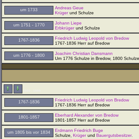
Andreas Geue
um 1733
Krüger
und Schulze
Johann Liepe
um 1751 - 1770
Erbkrüger
und Schulze
Friedrich Ludwig Leopold von Bredow
1767-1836
1767-1836 Herr auf Bredow
Joachim Christian Dansmann
um 1776 - 1800
Um 1776 Schulze in Bredow, 1800 Schulz
1900 - 1999
Friedrich Ludwig Leopold von Bredow
1767-1836
1767-1836 Herr auf Bredow
Eberhard Alexander von Bredow
1801-1857
1801-1857 Herr auf Bredow
Erdmann Friedrich Buge
um 1805 bis vor 1834
Schulze,
Krüger
und
Bauergutsbesitzer
.