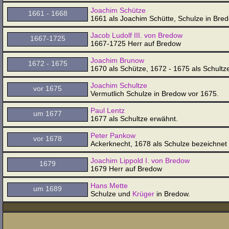
Joachim Schütze
1661 - 1668
1661 als Joachim Schütte, Schulze in Bred
Jacob Ludolf III. von Bredow
1667-1725
1667-1725 Herr auf Bredow
Joachim Brunow
1672 - 1675
1670 als Schütze, 1672 - 1675 als Schult
Joachim Schultze
vor 1675
Vermutlich Schulze in Bredow vor 1675.
Paul Lentz
um 1677
1677 als Schultze erwähnt.
Peter Pankow
vor 1678
Ackerknecht, 1678 als Schulze bezeichnet
Joachim Lippold I. von Bredow
1679
1679 Herr auf Bredow
Hans Mette
um 1689
Schulze und
Krüger
in Bredow.