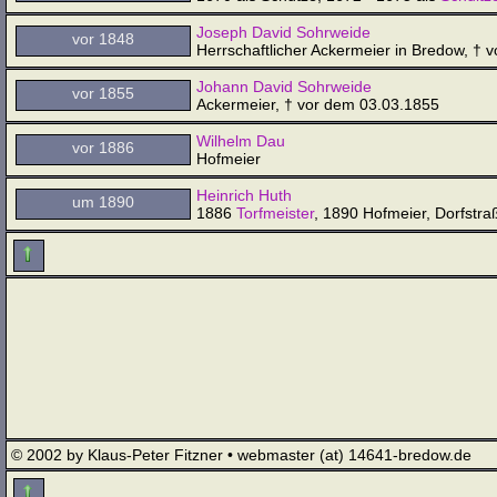
Joseph David Sohrweide
vor 1848
Herrschaftlicher Ackermeier in Bredow, † 
Johann David Sohrweide
vor 1855
Ackermeier, † vor dem 03.03.1855
Wilhelm Dau
vor 1886
Hofmeier
Heinrich Huth
um 1890
1886
Torfmeister
, 1890 Hofmeier, Dorfstra
© 2002 by Klaus-Peter Fitzner • webmaster (at) 14641-bredow.de