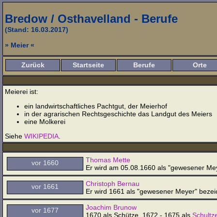
Bredow / Osthavelland - Berufe
(Stand: 16.03.2017)
» Meier «
Zurück
Startseite
Berufe
Orte
Meierei ist:
ein landwirtschaftliches Pachtgut, der Meierhof
in der agrarischen Rechtsgeschichte das Landgut des Meiers
eine Molkerei
Siehe
WIKIPEDIA
.
Thomas Mette
vor 1660
Er wird am 05.08.1660 als "gewesener Me
Christoph Bernau
vor 1661
Er wird 1661 als "gewesener Meyer" bezei
Joachim Brunow
vor 1677
1670 als Schütze, 1672 - 1675 als
Schultz