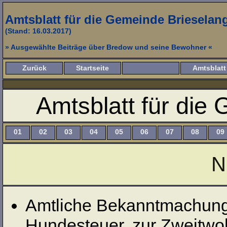
Amtsblatt für die Gemeinde Brieselan
(Stand: 16.03.2017)
» Ausgewählte Beiträge über Bredow und seine Bewohner «
Zurück
Startseite
Amtsblatt
Amtsblatt für die
01
02
03
04
05
06
07
08
09
N
Amtliche Bekanntmachung 
Hundesteuer, zur Zweitwo