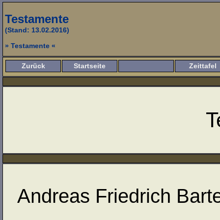
Testamente
(Stand: 13.02.2016)
» Testamente «
Zurück
Startseite
Zeittafel
T
Andreas Friedrich Bart