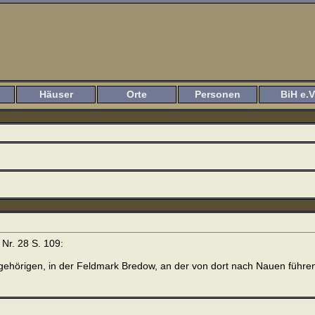
Häuser
Orte
Personen
BiH e.V
Nr. 28 S. 109:
gehörigen, in der Feldmark Bredow, an der von dort nach Nauen führ