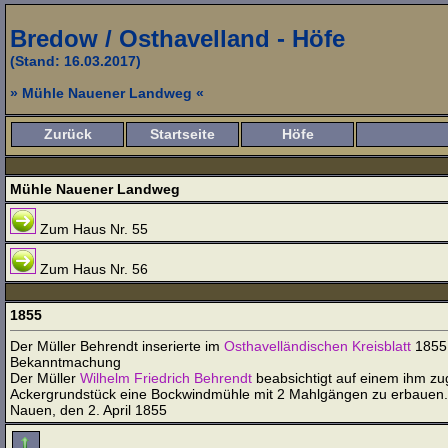
Bredow / Osthavelland - Höfe
(Stand: 16.03.2017)
» Mühle Nauener Landweg «
Zurück
Startseite
Höfe
Mühle Nauener Landweg
Zum Haus Nr. 55
Zum Haus Nr. 56
1855
Der Müller Behrendt inserierte im
Osthavelländischen Kreisblatt
1855 
Bekanntmachung
Der Müller
Wilhelm Friedrich Behrendt
beabsichtigt auf einem ihm zu
Ackergrundstück eine Bockwindmühle mit 2 Mahlgängen zu erbauen.
Nauen, den 2. April 1855