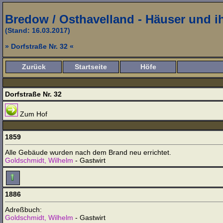
Bredow / Osthavelland - Häuser und 
(Stand: 16.03.2017)
» Dorfstraße Nr. 32 «
Zurück
Startseite
Höfe
Dorfstraße Nr. 32
Zum Hof
1859
Alle Gebäude wurden nach dem Brand neu errichtet.
Goldschmidt, Wilhelm
- Gastwirt
1886
Adreßbuch:
Goldschmidt, Wilhelm
- Gastwirt