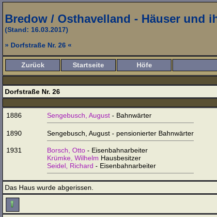
Bredow / Osthavelland - Häuser und 
(Stand: 16.03.2017)
» Dorfstraße Nr. 26 «
Zurück
Startseite
Höfe
Dorfstraße Nr. 26
1886
Sengebusch, August
- Bahnwärter
1890
Sengebusch, August - pensionierter Bahnwärter
1931
Borsch, Otto
- Eisenbahnarbeiter
Krümke, Wilhelm
Hausbesitzer
Seidel, Richard
- Eisenbahnarbeiter
Das Haus wurde abgerissen.