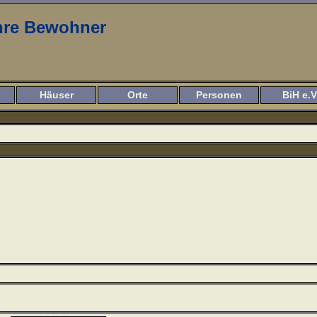
ihre Bewohner
Häuser
Orte
Personen
BiH e.V