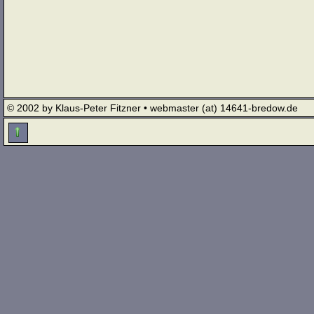
© 2002 by Klaus-Peter Fitzner • webmaster (at) 14641-bredow.de