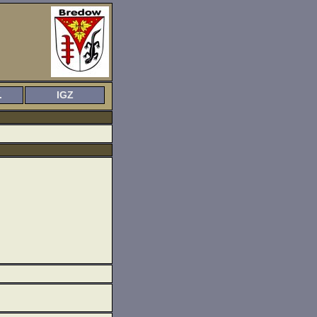
.
IGZ