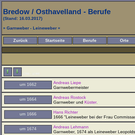
Bredow / Osthavelland - Berufe
(Stand: 16.03.2017)
» Garnweber - Leineweber «
Zurück
Startseite
Berufe
Orte
1700 - 1799
Andreas Liepe
um 1662
Garnwebermeister
Andreas Rostock
um 1664
Garnweber und
Küster
.
Hans Richter
um 1666
1666 "Leineweber bei der Frau Commissar
Andreas Lehmann
um 1674
Garnweber, 1674 als Leineweber Leopolds