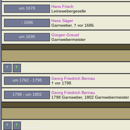
Hans Frisch
um 1678
Leinewebergeselle
Hans Säger
- 1686
Garnweber, † vor 1686.
Gürgen Greuel
um 1695
Garnwebermeister
1800 - 1899
Georg Friedrich Bernau
um 1762 - 1798
† vor 1798.
Georg Friedrich Bernau
1798 - um 1802
1798 Garnweber, 1802 Garnwebermeister i
Zum Dateiende