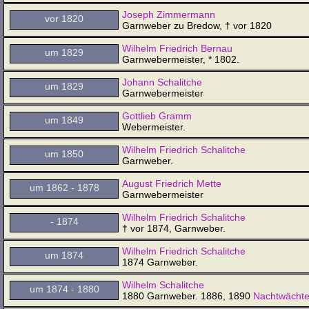
Joseph Zimmermann
vor 1820
Garnweber zu Bredow, † vor 1820
Wilhelm Friedrich Bernau
um 1829
Garnwebermeister, * 1802.
Johann Schalitche
um 1829
Garnwebermeister
Gottlieb Gramm
um 1849
Webermeister.
Wilhelm Friedrich Schalitche
um 1850
Garnweber.
August Friedrich Mette
um 1862 - 1878
Garnwebermeister
Wilhelm Friedrich Schalitche
- 1874
† vor 1874, Garnweber.
Wilhelm Friedrich Schalitche
um 1874
1874 Garnweber.
Wilhelm Schalitche
um 1874 - 1880
1880 Garnweber. 1886, 1890
Nachtwächte