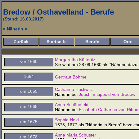
Bredow / Osthavelland - Berufe
(Stand: 16.03.2017)
» Näherin «
Zurück
Startseite
Berufe
Orte
Margaretha Kötteritz
vor 1660
Sie wird am 28.09.1660 als "Näherin dazu
1664
Gertraut Böhme
Catharina Hückwitz
um 1665
Näherin bei
Joachim Lippold von Bredow
Anna Schönefeld
um 1668
Näherin bei
Elisabeth Catharina von Ribbe
Sophia Held
um 1675
1675, 1677 als "Näherin in Bredo" bezeich
Anna Maria Schuster
um 1678