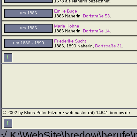
1678 als Näherin bezeichnet.
Emilie Buge
um 1886
1886 Näherin,
Dorfstraße 53
.
Marie Höhne
um 1886
1886 Näherin,
Dorfstraße 14
.
Friederike Sucht
um 1886 - 1890
1886, 1890 Näherin,
Dorfstraße 31
.
© 2002 by Klaus-Peter Fitzner • webmaster (at) 14641-bredow.de
√ K:\WebSite\bredow\berufe\n