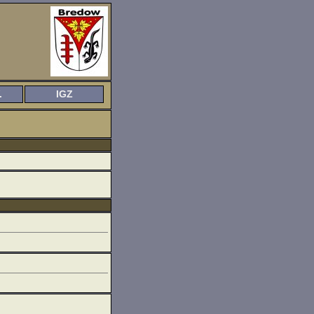
.
IGZ