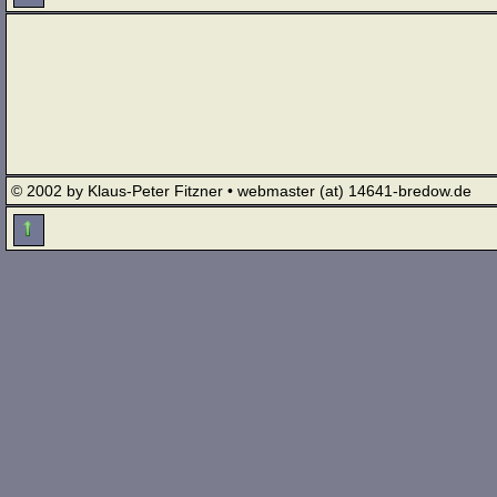
© 2002 by Klaus-Peter Fitzner • webmaster (at) 14641-bredow.de