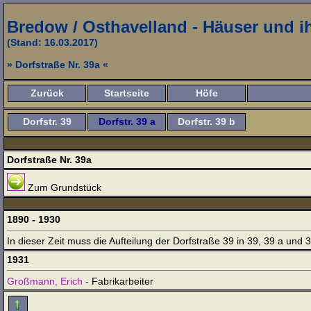
Bredow / Osthavelland - Häuser und 
(Stand: 16.03.2017)
» Dorfstraße Nr. 39a «
Zurück
Startseite
Höfe
Dorfstr. 39
Dorfstr. 39 a
Dorfstr. 39 b
Dorfstraße Nr. 39a
Zum Grundstück
1890 - 1930
In dieser Zeit muss die Aufteilung der Dorfstraße 39 in 39, 39 a und 39
1931
Großmann, Erich
- Fabrikarbeiter