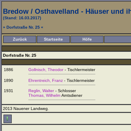
Bredow / Osthavelland - Häuser und 
(Stand: 16.03.2017)
» Dorfstraße Nr. 25 «
Zurück
Startseite
Höfe
Dorfstraße Nr. 25
1886
Gollnisch, Theodor
- Tischlermeister
1890
Ehrentreich, Franz
- Tischlermeister
1931
Reglin, Walter
- Schlosser
Thomas, Wilhelm
Amtsdiener
2013 Nauener Landweg.