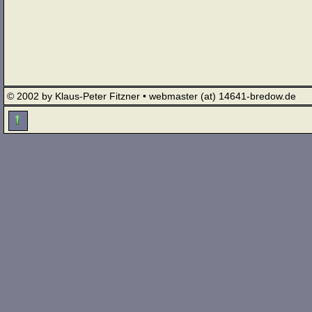
© 2002 by Klaus-Peter Fitzner • webmaster (at) 14641-bredow.de