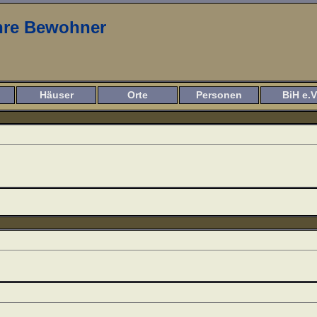
ihre Bewohner
Häuser
Orte
Personen
BiH e.V