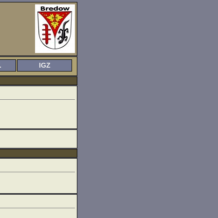
.
IGZ