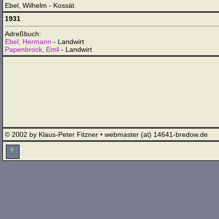
Ebel, Wilhelm - Kossät
1931
Adreßbuch:
Ebel, Hermann
- Landwirt
Papenbrock, Emil
- Landwirt
© 2002 by Klaus-Peter Fitzner • webmaster (at) 14641-bredow.de