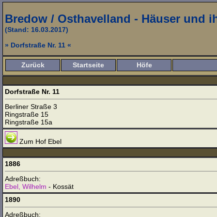
Bredow / Osthavelland - Häuser und 
(Stand: 16.03.2017)
» Dorfstraße Nr. 11 «
Zurück
Startseite
Höfe
Dorfstraße Nr. 11
Berliner Straße 3
Ringstraße 15
Ringstraße 15a
Zum Hof Ebel
1886
Adreßbuch:
Ebel, Wilhelm
- Kossät
1890
Adreßbuch: