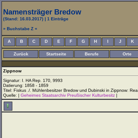
Namensträger Bredow
(Stand: 16.03.2017)
| 1 Einträge
» Buchstabe Z «
A
B
C
D
E
F
G
H
I
J
K
Zurück
Startseite
Berufe
Orte
Zippnow
Signatur: I. HA Rep. 170, 9993
Datierung: 1858 - 1859
Titel: Fiskus ./. Mühlenbesitzer Bredow und Dubinski in Zippnow: Re
Quelle: |
Geheimes Staatsarchiv Preußischer Kulturbesitz
|