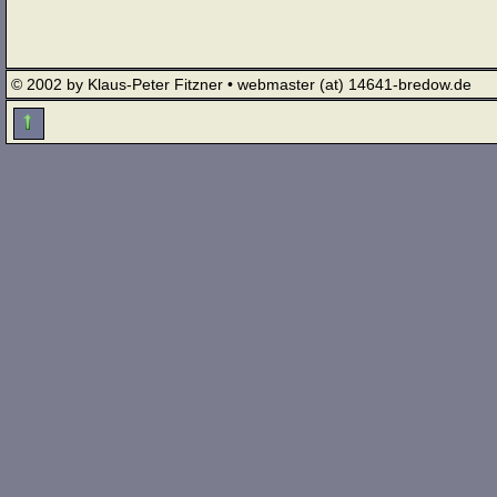
© 2002 by Klaus-Peter Fitzner • webmaster (at) 14641-bredow.de