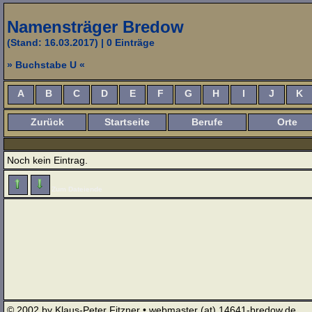
Namensträger Bredow
(Stand: 16.03.2017)
| 0 Einträge
» Buchstabe U «
A
B
C
D
E
F
G
H
I
J
K
Zurück
Startseite
Berufe
Orte
Noch kein Eintrag.
Zum Dateiende
© 2002 by Klaus-Peter Fitzner • webmaster (at) 14641-bredow.de