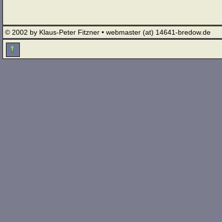
© 2002 by Klaus-Peter Fitzner • webmaster (at) 14641-bredow.de