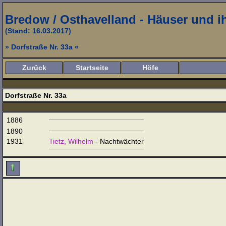
Bredow / Osthavelland - Häuser und 
(Stand: 16.03.2017)
» Dorfstraße Nr. 33a «
Zurück
Startseite
Höfe
Dorfstraße Nr. 33a
1886
1890
1931
Tietz, Wilhelm
- Nachtwächter